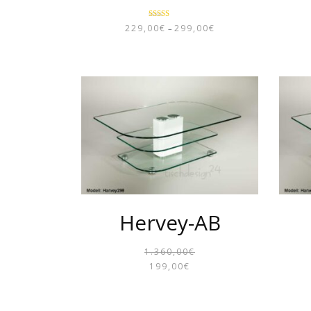
Bewertet mit
229,00
€
299,00
€
–
PREISSPANNE:
5.00
von 5
229,00€
BIS
299,00€
Hervey-AB
1.360,00
€
URSPRÜN
AKTUELL
199,00
€
PREIS
PREIS
WAR:
IST: