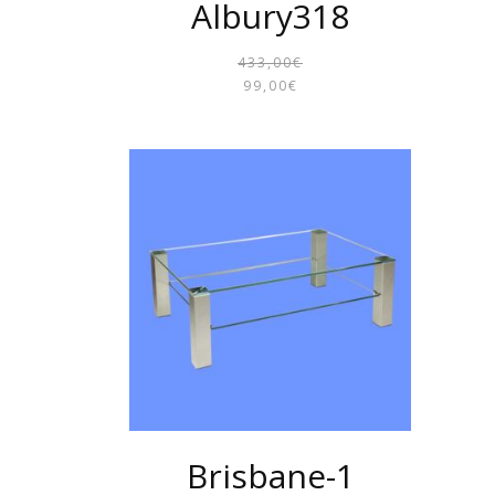
Albury318
433,00
€
URSPRÜN
AKTUELL
99,00
€
PREIS
PREIS
WAR:
IST:
433,00€
99,00€.
Brisbane-1