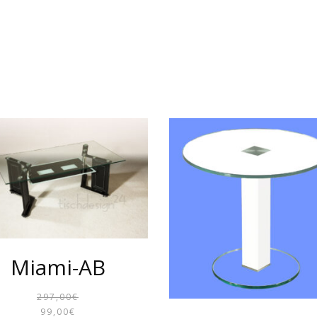
Miami-AB
297,00
€
URSPRÜNGLICHER
AKTUELLER
99,00
€