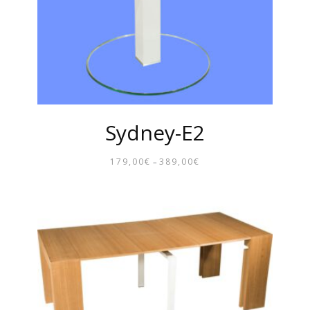
Sydney-E2
179,00
€
389,00
€
–
PREISSPANNE:
179,00€
BIS
389,00€