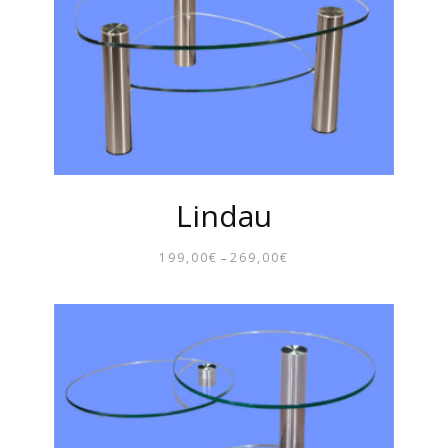
Lindau
199,00
€
269,00
€
–
PREISSPANNE:
199,00€
BIS
269,00€