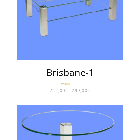
Brisbane-1
Bewertet mit
229,00
€
299,00
€
–
PREISSPANNE:
5.00
von 5
229,00€
BIS
299,00€