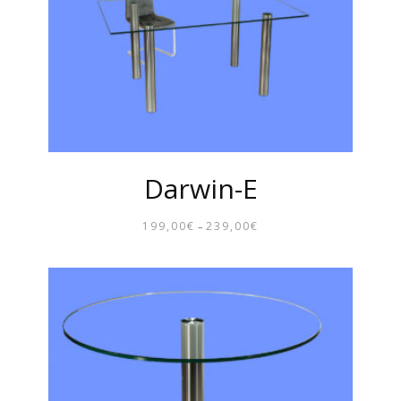
Darwin-E
199,00
€
239,00
€
–
PREISSPANNE:
199,00€
BIS
239,00€