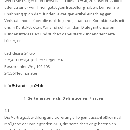
Wenn Sie Fragen oder Hinweise zu diesen AGB, zu unseren Artikeln
oder zu einer von Ihnen getätigten Bestellung haben, können Sie
unabhängig von dem für den jeweiligen Artikel einschlägigen
Verkaufsmodell über die nachfolgend genannten Kontaktdetails mit
uns in Kontakt treten. Wir sind sehr an dem Dialog mit unseren
Kunden interessiert und suchen dabei stets kundenorientierte
Lösungen.
tischdesign24 c/o
Stegert-Design Jochen Stegert e.K.
Roschdohler Weg 106-108
24536 Neumünster
info@tischdesign24.de
Geltungsbereich; Definitionen; Fristen
1.1
Die Vertragsabwicklung und Lieferung erfolgen ausschließlich nach
Maßgabe der vorliegenden AGB, die sämtlichen Angeboten von