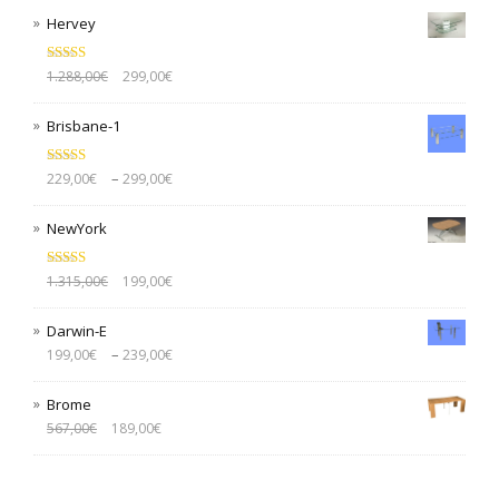
Hervey
Bewertet mit
1.288,00
€
299,00
€
5.00
von 5
Brisbane-1
Bewertet mit
–
229,00
€
299,00
€
5.00
von 5
NewYork
Bewertet mit
1.315,00
€
199,00
€
5.00
von 5
Darwin-E
–
199,00
€
239,00
€
Brome
567,00
€
189,00
€