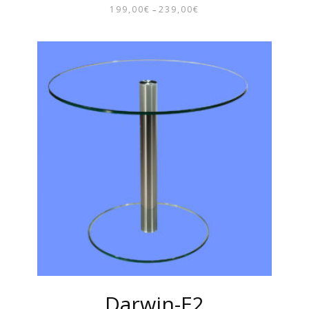
199,00
€
239,00
€
–
PREISSPANNE:
199,00€
BIS
239,00€
Darwin-E2