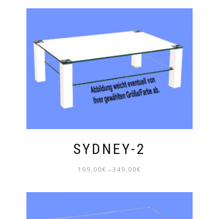
199,00€
BIS
269,00€
SYDNEY-2
199,00
€
349,00
€
–
PREISSPANNE:
199,00€
BIS
349,00€