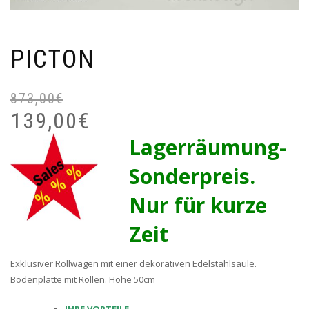
PICTON
873,00
€
U
A
139,00
€
P
P
W
I
Lagerräumung-
8
1
Sonderpreis.
Nur für kurze
Zeit
Exklusiver Rollwagen mit einer dekorativen Edelstahlsäule.
Bodenplatte mit Rollen. Höhe 50cm
IHRE VORTEILE