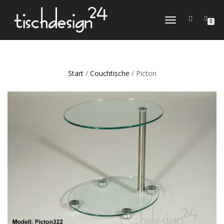
NAVIGATION
0
UMSCHALTEN
Start
/
Couchtische
/ Picton