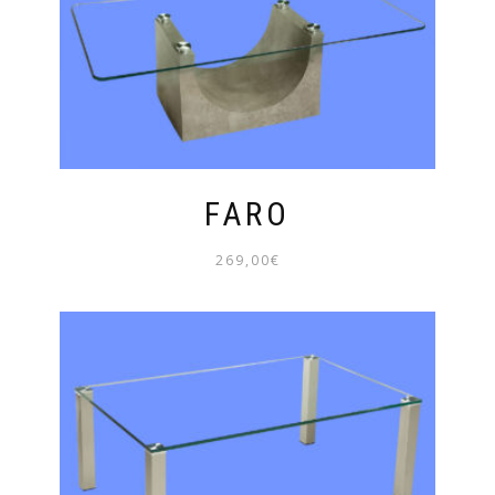
FARO
269,00
€