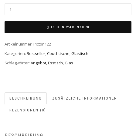
PICTON
MENGE
IN DEN WARENKORB
Artikelnummer:
Picton122
Kategorien:
Bestseller
,
Couchtische
,
Glastisch
Schlagwörter:
Angebot
,
Esstisch
,
Glas
BESCHREIBUNG
ZUSÄTZLICHE INFORMATIONEN
REZENSIONEN (0)
BESCHREIBUNG