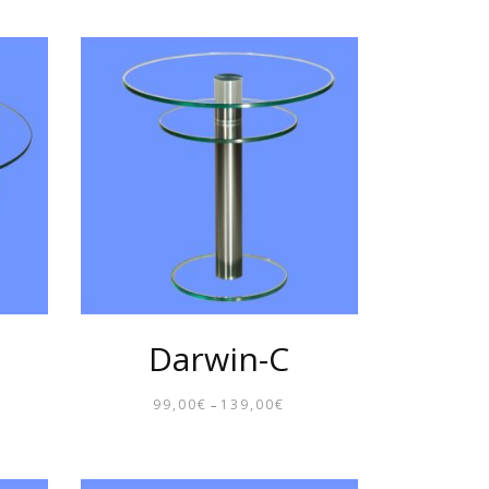
BIS
119,00€
Darwin-C
99,00
€
139,00
€
REISSPANNE:
–
PREISSPANNE:
9,00€
99,00€
S
BIS