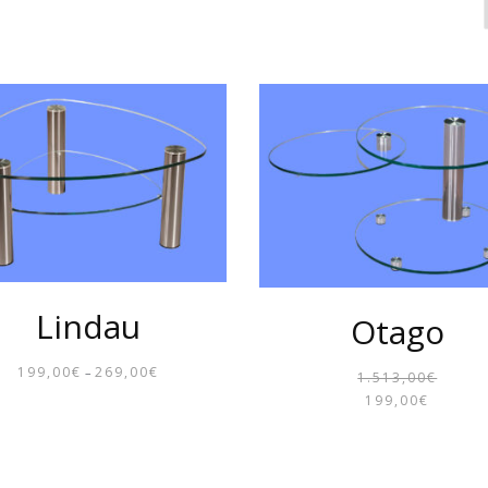
Lindau
Otago
199,00
€
269,00
€
–
PREISSPANNE:
1.513,00
€
199,00
€
199,00€
BIS
269,00€