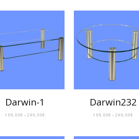
Darwin-1
Darwin232
199,00
€
299,00
€
199,00
€
269,00
€
–
PREISSPANNE:
–
P
199,00€
19
BIS
BI