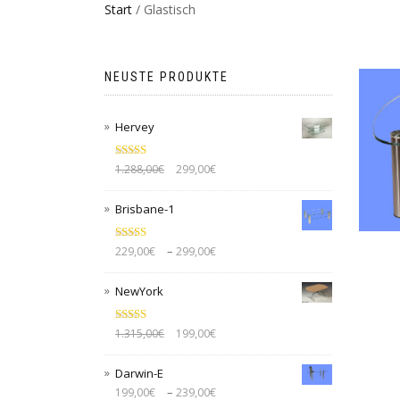
Start
/ Glastisch
NEUSTE PRODUKTE
Hervey
Bewertet mit
1.288,00
€
299,00
€
5.00
von 5
Brisbane-1
Bewertet mit
–
229,00
€
299,00
€
5.00
von 5
NewYork
Bewertet mit
1.315,00
€
199,00
€
5.00
von 5
Darwin-E
–
199,00
€
239,00
€