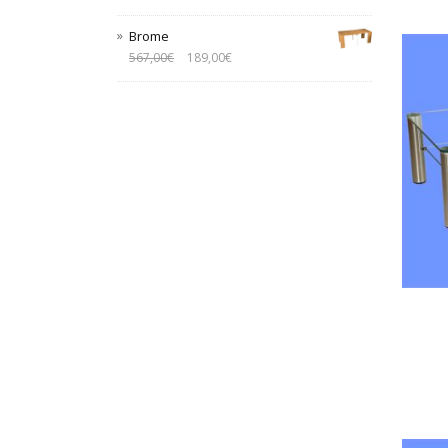
Brome
567,00
€
189,00
€