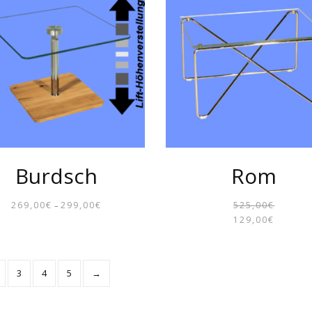
Burdsch
Rom
269,00
€
299,00
€
525,00
€
–
PREISSPANNE:
129,00
€
269,00€
BIS
299,00€
3
4
5
→