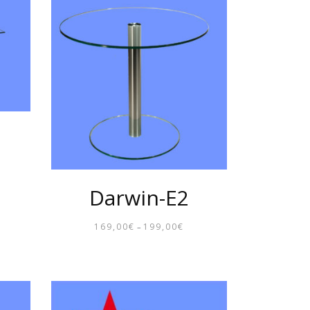
9,00€
139,00€
REISSPANNE:
9,00€
Darwin-E2
S
169,00
€
199,00
€
9,00€
–
PREISSPANNE:
169,00€
BIS
199,00€