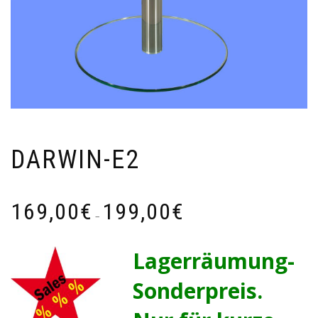
DARWIN-E2
PREISSPANNE:
169,00
€
199,00
€
–
169,00€
BIS
Lagerräumung-
199,00€
Sonderpreis.