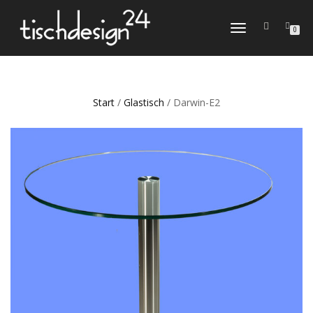
NAVIGATION
0
UMSCHALTEN
Start
/
Glastisch
/ Darwin-E2