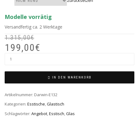
Zurücksetzen
Modelle vorrätig
Versandfertig ca. 2 Werktage
1.315,00
€
U
A
199,00
€
P
P
W
I
DARWIN-
1
1
E2
MENGE
IN DEN WARENKORB
Artikelnummer:
Darwin-E132
Kategorien:
Esstische
,
Glastisch
Schlagwörter:
Angebot
,
Esstisch
,
Glas