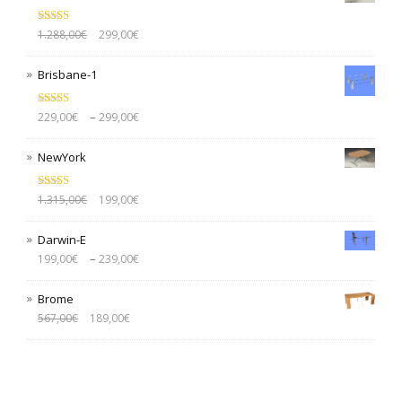
Bewertet mit
1.288,00
€
299,00
€
5.00
von 5
Brisbane-1
Bewertet mit
–
229,00
€
299,00
€
5.00
von 5
NewYork
Bewertet mit
1.315,00
€
199,00
€
5.00
von 5
Darwin-E
–
199,00
€
239,00
€
Brome
567,00
€
189,00
€