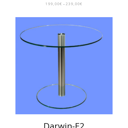
199,00
€
239,00
€
–
PREISSPANNE:
199,00€
BIS
239,00€
Darwin-E2