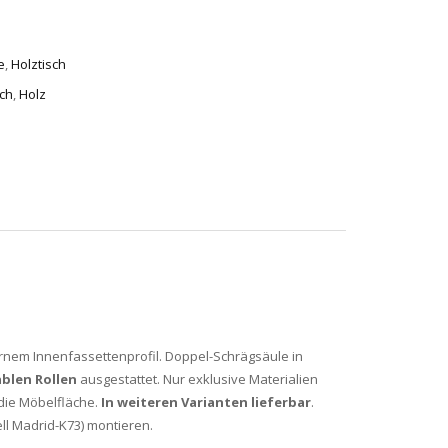
e
,
Holztisch
ch
,
Holz
em Innenfassettenprofil. Doppel-Schrägsäule in
blen Rollen
ausgestattet. Nur exklusive Materialien
die Möbelfläche.
In weiteren Varianten lieferbar
.
ell Madrid-K73) montieren.