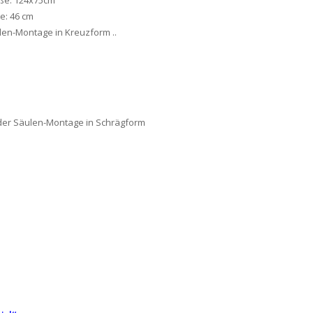
e: 46 cm
len-Montage in Kreuzform ..
oder Säulen-Montage in Schrägform