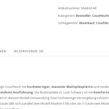
MENGE
Artikelnummer:
Madrid-AB
Kategorien:
Bestseller
,
Couchtisch
Schlagwörter:
Abverkauf
,
Couchtis
NEN
REZENSIONEN (0)
ign-Couchtisch mit
hochwertiger, massiver Multiplexplatte
und modern
sivholz Ausführung
. Die Bodenplatte in Lack-Schwarz ist mit
komforta
den in diesem Modell Verwendung. Eine hochwertige Versiegelung schützt 
Säule läßt sich parallel (wie Modell Madrid-S18) oder als V-Säule (wie Mod
ße: 124x75cm