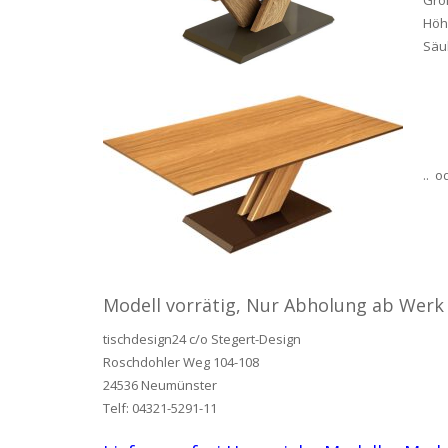
Höh
Säu
.. 
Modell vorrätig, Nur Abholung ab Werk
tischdesign24 c/o Stegert-Design
Roschdohler Weg 104-108
24536 Neumünster
Telf: 04321-5291-11