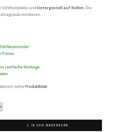
r Echtholzplatte und
Untergestell auf Rollen.
Die
 Schrägsäule montieren.
4536 Neumünster
 Preise.
ton ) einfache Montage.
sten
ationen siehe
Produktblatt
IN DEN WARENKORB