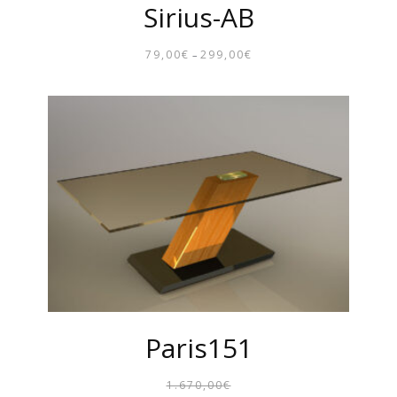
Sirius-AB
79,00
€
299,00
€
–
PREISSPANNE:
79,00€
BIS
299,00€
Paris151
1.670,00
€
URSPR
AKTUE