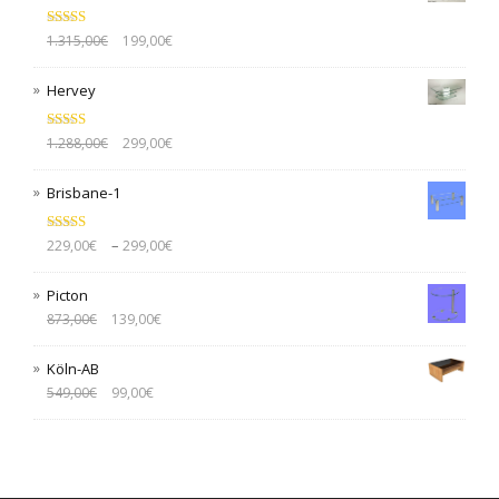
Bewertet mit
1.315,00
€
199,00
€
5.00
von 5
Hervey
Bewertet mit
1.288,00
€
299,00
€
5.00
von 5
Brisbane-1
Bewertet mit
–
229,00
€
299,00
€
5.00
von 5
Picton
873,00
€
139,00
€
Köln-AB
549,00
€
99,00
€