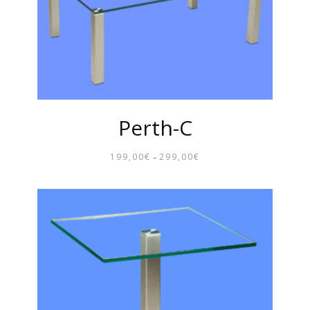
Perth-C
199,00
€
299,00
€
–
PREISSPANNE:
199,00€
BIS
299,00€