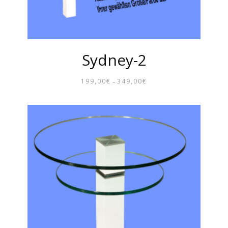
Sydney-2
199,00
€
349,00
€
–
PREISSPANNE:
199,00€
BIS
349,00€