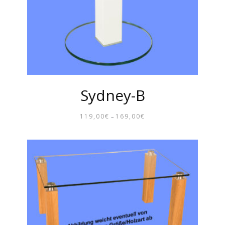
Sydney-B
119,00
€
169,00
€
–
PREISSPANNE:
119,00€
BIS
169,00€