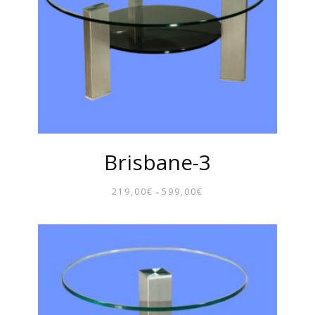
Brisbane-3
219,00
€
599,00
€
–
PREISSPANNE:
219,00€
BIS
599,00€