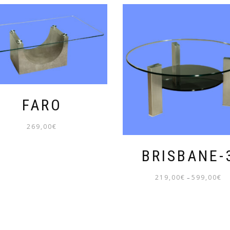
FARO
269,00
€
BRISBANE-
219,00
€
599,00
€
GLICHER
ER
–
P
2
B
5