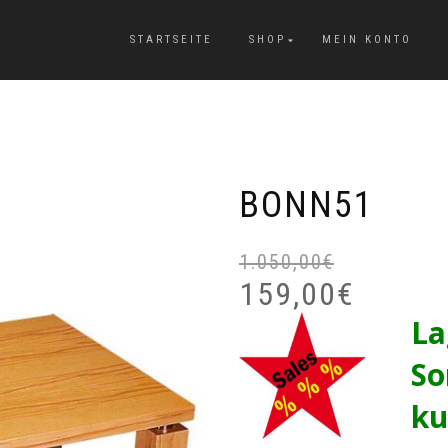
STARTSEITE
SHOP
MEIN KONTO
BONN51
1.050,00
€
159,00
€
La
So
ku