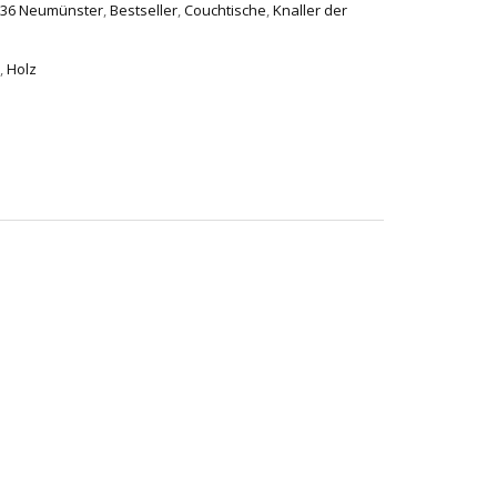
536 Neumünster
,
Bestseller
,
Couchtische
,
Knaller der
,
Holz