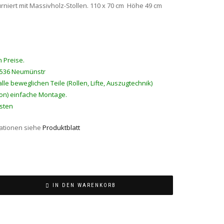
rniert mit Massivholz-Stollen. 110 x 70 cm Höhe 49 cm
 Preise.
4536 Neumünstr
lle beweglichen Teile (Rollen, Lifte, Auszugtechnik)
rton) einfache Montage.
sten
ationen siehe
Produktblatt
IN DEN WARENKORB