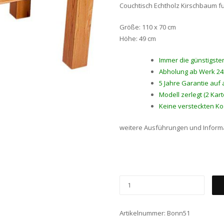
Couchtisch Echtholz Kirschbaum fu
Größe: 110 x 70 cm
Höhe: 49 cm
Immer die günstigsten
Abholung ab Werk 2
5 Jahre Garantie auf a
Modell zerlegt (2 Ka
Keine versteckten Ko
weitere Ausführungen und Inform
BONN51
MENGE
Artikelnummer:
Bonn51