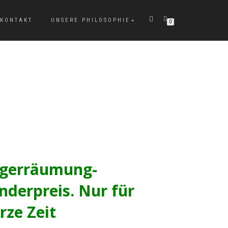
KONTAKT
UNSERE PHILOSOPHIE
0
URSPRÜNGL
AKTUELLER
PREIS
PREIS
WAR:
IST:
gerräumung-
1.050,00€
159,00€.
nderpreis. Nur für
rze Zeit