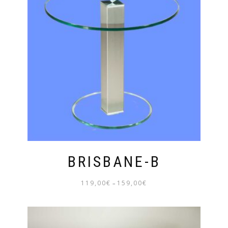
BRISBANE-B
119,00
€
159,00
€
–
PREISSPANNE:
119,00€
BIS
159,00€