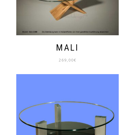
MALI
269,00
€