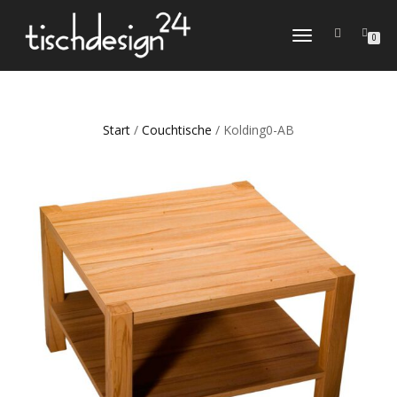
NAVIGATION
0
UMSCHALTEN
Start
/
Couchtische
/ Kolding0-AB